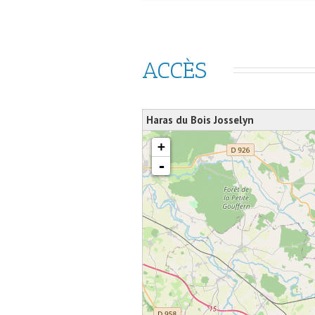
ACCÈS   
Haras du Bois Josselyn
chargement de la carte - veuillez patienter...
+
-