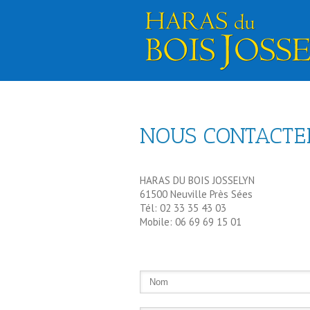
NOUS CONTACTER
HARAS DU BOIS JOSSELYN
61500 Neuville Près Sées
Tél: 02 33 35 43 03
Mobile: 06 69 69 15 01