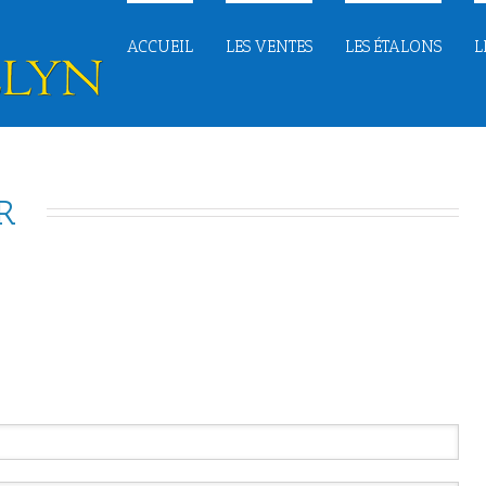
ACCUEIL
LES VENTES
LES ÉTALONS
L
  