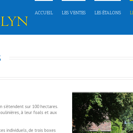
ACCUEIL
LES VENTES
LES ÉTALONS
L
  
n s’étendent sur 100 hectares.
ulinières, à leur foals et aux
s individuels, de trois boxes