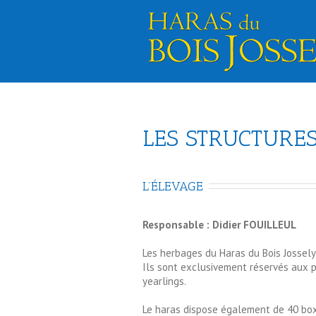
LES STRUCTURES
L’ÉLEVAGE
Responsable : Didier FOUILLEUL
Les herbages du Haras du Bois Jossely
Ils sont exclusivement réservés aux po
yearlings.
Le haras dispose également de 40 boxe