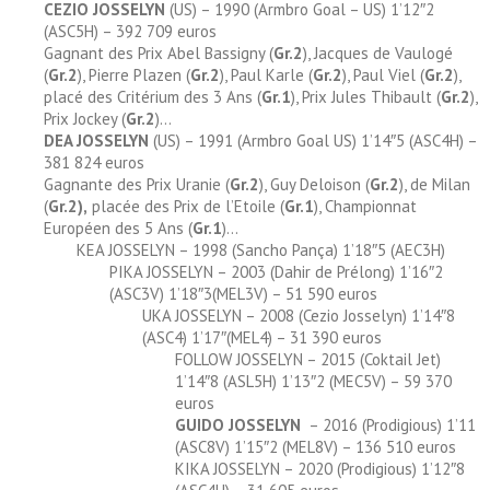
CEZIO JOSSELYN
(US) – 1990 (Armbro Goal – US) 1’12″2
(ASC5H) – 392 709 euros
Gagnant des Prix Abel Bassigny (
Gr.2
), Jacques de Vaulogé
(
Gr.2
), Pierre Plazen (
Gr.2
), Paul Karle (
Gr.2
), Paul Viel (
Gr.2
),
placé des Critérium des 3 Ans (
Gr.1
), Prix Jules Thibault (
Gr.2
),
Prix Jockey (
Gr.2
)…
DEA JOSSELYN
(US) – 1991 (Armbro Goal US) 1’14″5 (ASC4H) –
381 824 euros
Gagnante des Prix Uranie (
Gr.2
), Guy Deloison (
Gr.2
), de Milan
(
Gr.2),
placée des Prix de l’Etoile (
Gr.1
), Championnat
Européen des 5 Ans (
Gr.1
)…
KEA JOSSELYN – 1998 (Sancho Pança) 1’18″5 (AEC3H)
PIKA JOSSELYN – 2003 (Dahir de Prélong) 1’16″2
(ASC3V) 1’18″3(MEL3V) – 51 590 euros
UKA JOSSELYN – 2008 (Cezio Josselyn) 1’14″8
(ASC4) 1’17″(MEL4) – 31 390 euros
FOLLOW JOSSELYN – 2015 (Coktail Jet)
1’14″8 (ASL5H) 1’13″2 (MEC5V) – 59 370
euros
GUIDO JOSSELYN
– 2016 (Prodigious) 1’11
(ASC8V) 1’15″2 (MEL8V) – 136 510 euros
KIKA JOSSELYN – 2020 (Prodigious) 1’12″8