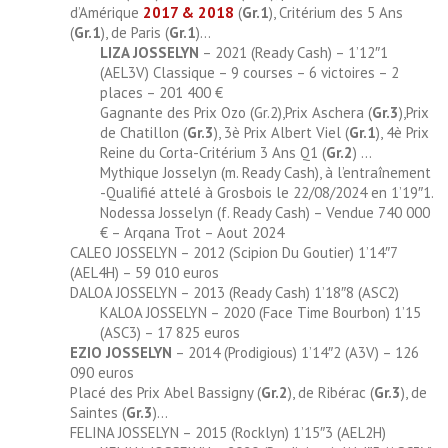
d’Amérique
2017 & 2018
(
Gr.1
), Critérium des 5 Ans
(
Gr.1
), de Paris (
Gr.1
)…
LIZA JOSSELYN
– 2021 (Ready Cash) – 1’12″1
(AEL3V) Classique – 9 courses – 6 victoires – 2
places – 201 400 €
Gagnante des Prix Ozo (Gr.2),Prix Aschera (
Gr.3
),Prix
de Chatillon (
Gr.3
), 3è
Prix Albert Viel (
Gr.1
), 4è
Prix
Reine du Corta-Critérium 3 Ans Q1 (
Gr.2
) …
Mythique Josselyn (m. Ready Cash), à l’entraînement
-Qualifié attelé à Grosbois le 22/08/2024 en 1’19″1.
Nodessa Josselyn (f. Ready Cash) – Vendue 740 000
€ – Arqana Trot – Aout 2024
CALEO JOSSELYN – 2012 (Scipion Du Goutier) 1’14″7
(AEL4H) – 59 010 euros
DALOA JOSSELYN – 2013 (Ready Cash) 1’18″8 (ASC2)
KALOA JOSSELYN – 2020 (Face Time Bourbon) 1’15
(ASC3) – 17 825 euros
EZIO JOSSELYN
– 2014 (Prodigious) 1’14″2 (A3V) – 126
090 euros
Placé des Prix Abel Bassigny (
Gr.2
), de Ribérac (
Gr.3
), de
Saintes (
Gr.3
)…
FELINA JOSSELYN – 2015 (Rocklyn) 1’15″3 (AEL2H)