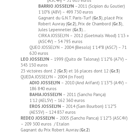
(ASC4H) – 31 605 euros
BARRIO JOSSELYN
–2011 (Scipion du Goutier)
1’10″6 (A8V) – 499 730 euros
Gagnant du G.N.T. Paris-Turf (
Gr.3
), placé Prix
Robert Auvray (
Gr.2
), Prix de Chambord (
Gr.3
),
Jules Lepennetier (
Gr.3
)…
CIRKA JOSSELYN – 2012 (Goetmals Wood) 1’13 »
(ASC4V) – 54 795 euros
QUEO JOSSELYN – 2004 (Biesolo) 1’14″8 (ASC7) – 71
620 euros
LEO JOSSELYN
– 1999 (Quito de Talonay) 1’12″6 (A7V) –
343 150 euros
23 victoires dont 2 (
Gr.3
) et 16 places dont 12 (
Gr.3
)
QUEDA JOSSELYN – 2004 (In Foot)
ADIO JOSSELYN
– 2010 (And Arifant) 1’13″5 (A4V) –
186 840 euros
BAHIA JOSSELYN
– 2011 (Sancho Pança)
1’12 (AEL5V) – 162 360 euros
EROS JOSSELYN
– 2014 (Sam Bourbon) 1’12″5
(AES5V) – 124 837 euros
REDEO JOSSELYN
– 2005 (Sancho Panca) 1’12″3 (ASC4V)
– 209 300 euros / Etalon
Gagnant du Prix Robert Auvray (
Gr.2
)