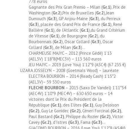
778 euros
Gagnante des Prix Gran Premio – Milan (
Gr.1
), Prix de
Washington (
Gr.2
),Prix de Bruxelles (
Gr.2
),Jean
Dumouch (
Gr.3
), GP Anjou-Maine (
Gr.3
), du Perreux
(
Gr.3
), placée des Grand Prix de France (
Gr.1
), René
Ballière (
Gr.1
), de l’Atlantic (
Gr.1
),du Grand Critérium
de Vitesse (
Gr.1
), de Bourgogne (
Gr.2
), du
Bourbonnais (
Gr.2
), Oscar Collard (
Gr.3
), Oscar
Collard (
Gr.3
), de Milan (
Gr.3
)…
CHARMEUSE MAJYC – 2012 (Prince Gédé) 1’13
(AEL5V) 1’18″8(MEC3V) – 113 560 euros
JEU MAJYC – 2019 (Love You) 1’12″9 (ASC4) (67 235 €)
UZARA JOSSELYN – 2008 (Goetmals Wood) – lauréate
ELECTRA BOURBON – 2014 (Ready Cash) 1’15″2
(AEL3V)– 59 530 euros
FLECHE BOURBON
– 2015 (Saxo De Vandel) 1’11″54
(AEC4V) 1’10″9 (MEC4V) – 630 650 euros – 14
victoires dont le Prix du Président de la
République
(Gr.1)
, des Elites
(Gr.1)
, Guy Deloison
(Gr.2)
, Guy Le Gonidec
(Gr.2)
, Céneri Forcinal
(Gr.2)
,
Paul Bastard
(Gr.2)
, Philippe du Rozier
(Gr.2)
, Victor
Cavey
(Gr.2)
, d’Istres
(Gr.3)
, Fama
(Gr.3)
…
GIACOMO BOURBON – 2016 (Love You) 1’12″8 (AS4H)