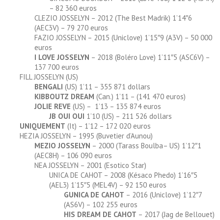
– 82 360 euros
CLEZIO JOSSELYN – 2012 (The Best Madrik) 1’14″6
(AEC3V) – 79 270 euros
FAZIO JOSSELYN – 2015 (Uniclove) 1’15″9 (A3V) – 50 000
euros
I LOVE JOSSELYN
– 2018 (Boléro Love) 1’11″5 (ASC6V) –
137 700 euros
FILL JOSSELYN (US)
BENGALI
(US) 1’11 – 355 871 dollars
KIBBOUTZ DREAM
(Can.) 1’11 – (141 470 euros)
JOLIE REVE
(US) – 1’13 – 135 874 euros
JB OUI OUI
1’10 (US) – 211 526 dollars
UNIQUEMENT
(It) – 1’12 – 172 020 euros
HEZIA JOSSELYN – 1995 (Buvetier d’Aunou)
MEZIO JOSSELYN
– 2000 (Tarass Boulba– US) 1’12″1
(AEC8H) – 106 090 euros
NEA JOSSELYN – 2001 (Esotico Star)
UNICA DE CAHOT – 2008 (Késaco Phedo) 1’16″5
(AEL3) 1’15″5 (MEL4V) – 92 150 euros
GUNICA DE CAHOT
– 2016 (Uniclove) 1’12″7
(AS6V) – 102 255 euros
HIS DREAM DE CAHOT
– 2017 (Jag de Bellouet)