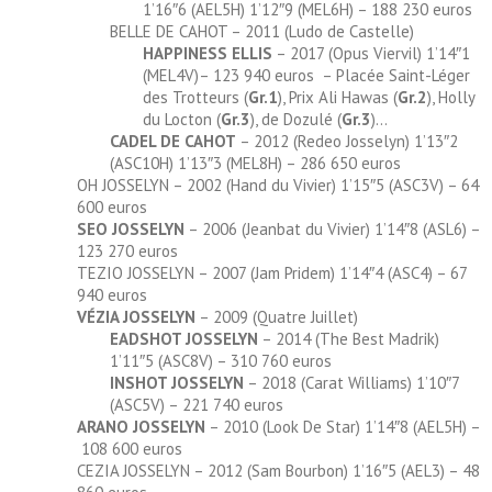
1’16″6 (AEL5H) 1’12″9 (MEL6H) – 188 230 euros
BELLE DE CAHOT – 2011 (Ludo de Castelle)
HAPPINESS ELLIS
– 2017 (Opus Viervil) 1’14″1
(MEL4V)– 123 940 euros – Placée Saint-Léger
des Trotteurs (
Gr.1
), Prix Ali Hawas (
Gr.2
), Holly
du Locton (
Gr.3
), de Dozulé (
Gr.3
)…
CADEL DE CAHOT
– 2012 (Redeo Josselyn) 1’13″2
(ASC10H) 1’13″3 (MEL8H) – 286 650 euros
OH JOSSELYN – 2002 (Hand du Vivier) 1’15″5 (ASC3V) – 64
600 euros
SEO JOSSELYN
– 2006 (Jeanbat du Vivier) 1’14″8 (ASL6) –
123 270 euros
TEZIO JOSSELYN – 2007 (Jam Pridem) 1’14″4 (ASC4) – 67
940 euros
VÉZIA JOSSELYN
– 2009 (Quatre Juillet)
EADSHOT JOSSELYN
– 2014 (The Best Madrik)
1’11″5 (ASC8V) – 310 760 euros
INSHOT JOSSELYN
– 2018 (Carat Williams) 1’10″7
(ASC5V) – 221 740 euros
ARANO JOSSELYN
– 2010 (Look De Star) 1’14″8 (AEL5H) –
108 600 euros
CEZIA JOSSELYN – 2012 (Sam Bourbon) 1’16″5 (AEL3) – 48