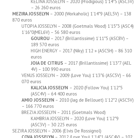
KELINA JOSSELYN – 2020 (Prodigious) 1’14″5 (ASC3V)
– 26 260 euros
MEZIRA JOSSELYN
– 2000 (Workaholic) 1’14″9 (AEL5V) – 138
870 euros
UTOPIA JOSSELYN – 2008 (Goetmals Wood) 1’15″3 (ASC4)
1’16″0(MEL6V) – 56 580 euros
GOUROU
– 2017 (Brillantissime) 1’11″5 (ASC8V) –
189 570 euros
HIGH ENERGY – 2017 (Niky) 1’12 » (ASC5H) – 86 310
euros
JOIA DE CITRUS
– 2017 (Brillantissime) 1’13″7 (AEL
4V) – 100 990 euros
VENUS JOSSELYN – 2009 (Love You) 1’13″6 (ASC5V) – 66
070 euros
KALICIA JOSSELYN
– 2020 (Follow You) 1’12″5
(ASC4V) – 64 400 euros
AMIO JOSSELYN
– 2010 (Jag de Bellouet) 1’12″2 (ASC5V)
– 166 770 euros
BREZIA JOSSELYN – 2011 (Goetmals Wood)
KAMBRIA JOSSELYN – 2020 (Love You) 1’12″9
(ASC3V) – 30 225 euros
SEZIRA JOSSELYN – 2006 (Elvis De Rossignol)
COVA JOSSELYN
– 2012 (Love You) 1’14″1 (ASC4V) – 102