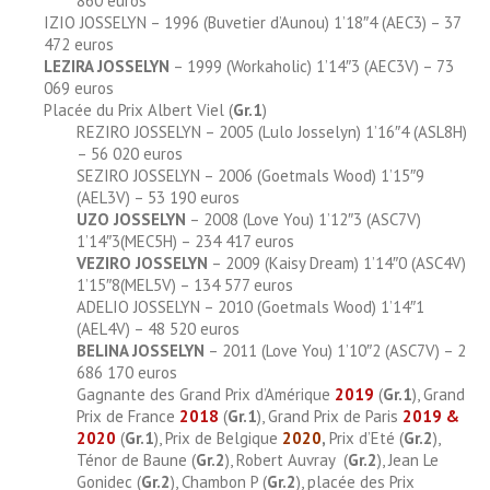
860 euros
IZIO JOSSELYN – 1996 (Buvetier d’Aunou) 1’18″4 (AEC3) – 37
472 euros
LEZIRA JOSSELYN
– 1999 (Workaholic) 1’14″3 (AEC3V) – 73
069 euros
Placée du Prix Albert Viel (
Gr.1
)
REZIRO JOSSELYN – 2005 (Lulo Josselyn) 1’16″4 (ASL8H)
– 56 020 euros
SEZIRO JOSSELYN – 2006 (Goetmals Wood) 1’15″9
(AEL3V) – 53 190 euros
UZO JOSSELYN
– 2008 (Love You) 1’12″3 (ASC7V)
1’14″3(MEC5H) – 234 417 euros
VEZIRO JOSSELYN
– 2009 (Kaisy Dream) 1’14″0 (ASC4V)
1’15″8(MEL5V) – 134 577 euros
ADELIO JOSSELYN – 2010 (Goetmals Wood) 1’14″1
(AEL4V) – 48 520 euros
BELINA JOSSELYN
– 2011 (Love You) 1’10″2 (ASC7V) – 2
686 170 euros
Gagnante des Grand Prix d’Amérique
2019
(
Gr.1
), Grand
Prix de France
2018
(
Gr.1
), Grand Prix de Paris
2019
&
2020
(
Gr.1
), Prix de Belgique
2020
,
Prix d’Eté (
Gr.2
),
Ténor de Baune (
Gr.2
), Robert Auvray (
Gr.2
), Jean Le
Gonidec (
Gr.2
), Chambon P (
Gr.2
), placée des Prix