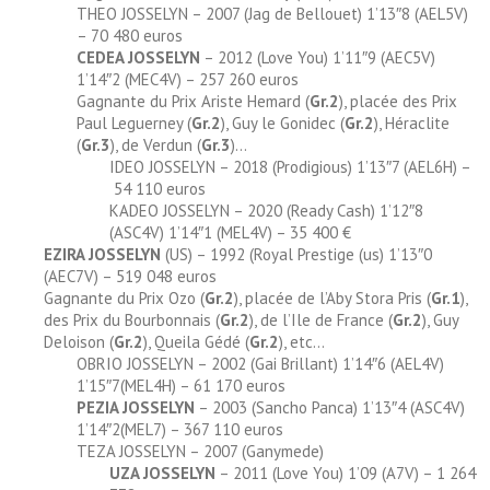
THEO JOSSELYN – 2007 (Jag de Bellouet) 1’13″8 (AEL5V)
– 70 480 euros
CEDEA JOSSELYN
– 2012 (Love You) 1’11″9 (AEC5V)
1’14″2 (MEC4V) – 257 260 euros
Gagnante du Prix Ariste Hemard (
Gr.2
), placée des Prix
Paul Leguerney (
Gr.2
), Guy le Gonidec (
Gr.2
), Héraclite
(
Gr.3
), de Verdun (
Gr.3
)…
IDEO JOSSELYN – 2018 (Prodigious) 1’13″7 (AEL6H) –
54 110 euros
KADEO JOSSELYN – 2020 (Ready Cash) 1’12″8
(ASC4V) 1’14″1 (MEL4V) – 35 400 €
EZIRA JOSSELYN
(US) – 1992 (Royal Prestige (us) 1’13″0
(AEC7V) – 519 048 euros
Gagnante du Prix Ozo (
Gr.2
), placée de l’Aby Stora Pris (
Gr.1
),
des Prix du Bourbonnais (
Gr.2
), de l’Ile de France (
Gr.2
), Guy
Deloison (
Gr.2
), Queila Gédé (
Gr.2
), etc…
OBRIO JOSSELYN – 2002 (Gai Brillant) 1’14″6 (AEL4V)
1’15″7(MEL4H) – 61 170 euros
PEZIA JOSSELYN
– 2003 (Sancho Panca) 1’13″4 (ASC4V)
1’14″2(MEL7) – 367 110 euros
TEZA JOSSELYN – 2007 (Ganymede)
UZA JOSSELYN
– 2011 (Love You) 1’09 (A7V) – 1 264